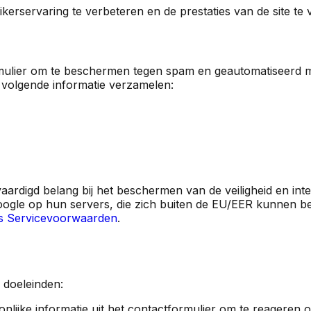
kerservaring te verbeteren en de prestaties van de site te 
lier om te beschermen tegen spam en geautomatiseerd mi
 volgende informatie verzamelen:
rdigd belang bij het beschermen van de veiligheid en integ
gle op hun servers, die zich buiten de EU/EER kunnen be
s Servicevoorwaarden
.
 doeleinden:
ijke informatie uit het contactformulier om te reageren 