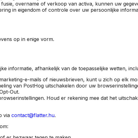
 een fusie, overname of verkoop van activa, kunnen uw geg
ering in eigendom of controle over uw persoonlijke informat
evens op in enige vorm.
jke informatie, afhankelijk van de toepasselijke wetten, i
marketing-e-mails of nieuwsbrieven, kunt u zich op elk mom
ling van PostHog uitschakelen door uw browserinstelling
Opt-Out.
wserinstellingen. Houd er rekening mee dat het uitschakel
 via
contact@flatter.hu
.
 om:
of er bezwaar tegen te maken.