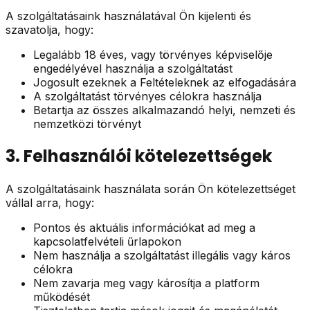
A szolgáltatásaink használatával Ön kijelenti és
szavatolja, hogy:
Legalább 18 éves, vagy törvényes képviselője
engedélyével használja a szolgáltatást
Jogosult ezeknek a Feltételeknek az elfogadására
A szolgáltatást törvényes célokra használja
Betartja az összes alkalmazandó helyi, nemzeti és
nemzetközi törvényt
3. Felhasználói kötelezettségek
A szolgáltatásaink használata során Ön kötelezettséget
vállal arra, hogy:
Pontos és aktuális információkat ad meg a
kapcsolatfelvételi űrlapokon
Nem használja a szolgáltatást illegális vagy káros
célokra
Nem zavarja meg vagy károsítja a platform
működését