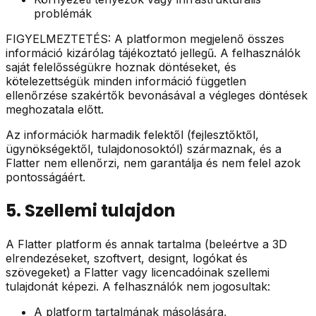
problémák
FIGYELMEZTETÉS: A platformon megjelenő összes
információ kizárólag tájékoztató jellegű. A felhasználók
saját felelősségükre hoznak döntéseket, és
kötelezettségük minden információ független
ellenőrzése szakértők bevonásával a végleges döntések
meghozatala előtt.
Az információk harmadik felektől (fejlesztőktől,
ügynökségektől, tulajdonosoktól) származnak, és a
Flatter nem ellenőrzi, nem garantálja és nem felel azok
pontosságáért.
5. Szellemi tulajdon
A Flatter platform és annak tartalma (beleértve a 3D
elrendezéseket, szoftvert, designt, logókat és
szövegeket) a Flatter vagy licencadóinak szellemi
tulajdonát képezi. A felhasználók nem jogosultak:
A platform tartalmának másolására,