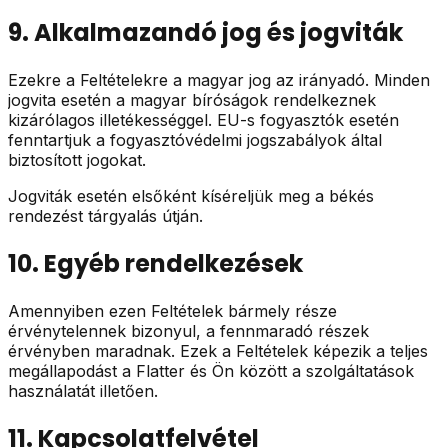
9. Alkalmazandó jog és jogviták
Ezekre a Feltételekre a magyar jog az irányadó. Minden
jogvita esetén a magyar bíróságok rendelkeznek
kizárólagos illetékességgel. EU-s fogyasztók esetén
fenntartjuk a fogyasztóvédelmi jogszabályok által
biztosított jogokat.
Jogviták esetén elsőként kíséreljük meg a békés
rendezést tárgyalás útján.
10. Egyéb rendelkezések
Amennyiben ezen Feltételek bármely része
érvénytelennek bizonyul, a fennmaradó részek
érvényben maradnak. Ezek a Feltételek képezik a teljes
megállapodást a Flatter és Ön között a szolgáltatások
használatát illetően.
11. Kapcsolatfelvétel