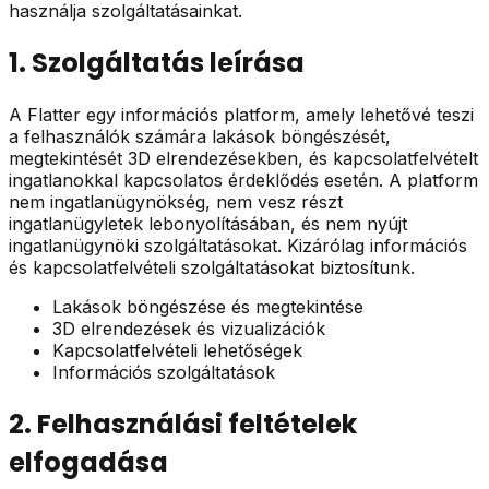
használja szolgáltatásainkat.
1. Szolgáltatás leírása
A Flatter egy információs platform, amely lehetővé teszi
a felhasználók számára lakások böngészését,
megtekintését 3D elrendezésekben, és kapcsolatfelvételt
ingatlanokkal kapcsolatos érdeklődés esetén. A platform
nem ingatlanügynökség, nem vesz részt
ingatlanügyletek lebonyolításában, és nem nyújt
ingatlanügynöki szolgáltatásokat. Kizárólag információs
és kapcsolatfelvételi szolgáltatásokat biztosítunk.
Lakások böngészése és megtekintése
3D elrendezések és vizualizációk
Kapcsolatfelvételi lehetőségek
Információs szolgáltatások
2. Felhasználási feltételek
elfogadása