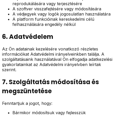
reprodukálására vagy terjesztésére
A szoftver visszafejtésére vagy módosítására
A védjegyek vagy logók jogosulatlan használatára
A platform funkcióinak kereskedelmi célú
felhasználására engedély nélkül
6. Adatvédelem
Az Ön adatainak kezelésére vonatkozó részletes
információkat Adatvédelmi irányelveinkben találja. A
szolgáltatásaink használatával Ön elfogadja adatkezelési
gyakorlatainkat az Adatvédelmi irányelvben leírtak
szerint.
7. Szolgáltatás módosítása és
megszüntetése
Fenntartjuk a jogot, hogy:
Bármikor módosítsuk vagy fejlesszük